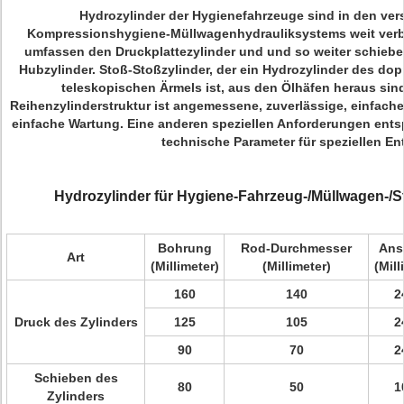
Hydrozylinder der Hygienefahrzeuge sind in den ver
Kompressionshygiene-Müllwagenhydrauliksystems weit verbre
umfassen den Druckplattezylinder und und so weiter schieben
Hubzylinder. Stoß-Stoßzylinder, der ein Hydrozylinder des do
teleskopischen Ärmels ist, aus den Ölhäfen heraus sin
Reihenzylinderstruktur ist angemessene, zuverlässige, einfac
einfache Wartung. Eine anderen speziellen Anforderungen ent
technische Parameter für speziellen En
Hydrozylinder für Hygiene-Fahrzeug-/Müllwagen-/
Bohrung
Rod-Durchmesser
Ans
Art
(Millimeter)
(Millimeter)
(Mill
160
140
2
Druck des Zylinders
125
105
2
90
70
2
Schieben des
80
50
1
Zylinders