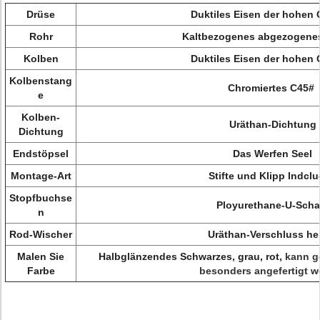
Drüse
Duktiles Eisen der hohen Q
Rohr
Kaltbezogenes abgezogenes
Kolben
Duktiles Eisen der hohen Q
Kolbenstang
Chromiertes C45#
e
Kolben-
Uräthan-Dichtung
Dichtung
Endstöpsel
Das Werfen Seel
Montage-Art
Stifte und Klipp Indcl
Stopfbuchse
Ployurethane-U-Scha
n
Rod-Wischer
Uräthan-Verschluss he
Malen Sie
Halbglänzendes Schwarzes, grau, rot,
kann g
Farbe
besonders angefertigt w