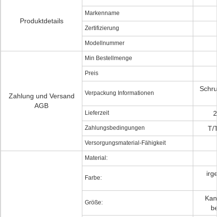
Markenname
Produktdetails
Zertifizierung
Modellnummer
Min Bestellmenge
Preis
Schru
Verpackung Informationen
Zahlung und Versand
AGB
Lieferzeit
2
Zahlungsbedingungen
T/
Versorgungsmaterial-Fähigkeit
Material:
irg
Farbe:
Kan
Größe:
b